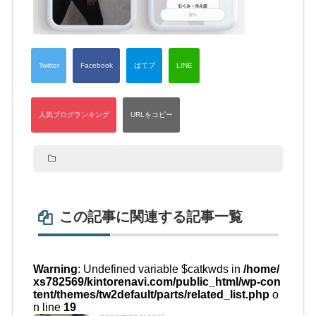
この記事に関連する記事一覧
Warning
: Undefined variable $catkwds in
/home/
xs782569/kintorenavi.com/public_html/wp-con
tent/themes/tw2default/parts/related_list.php
o
n line
19