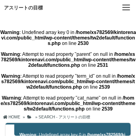
アスリートの目標
Warning
: Undefined array key 0 in
/home/xs782569/kintorena
vi.com/public_html/wp-content/themes/tw2default/function
s.php
on line
2530
Warning
: Attempt to read property "parent" on null in
/home/xs
782569/kintorenavi.com/public_html/wp-content/themes/tw
2default/functions.php
on line
2531
Warning
: Attempt to read property "term_id" on null in
/home/x
s782569/kintorenavi.com/public_html/wp-content/themes/t
w2default/functions.php
on line
2539
Warning
: Attempt to read property "cat_name" on null in
/hom
e/xs782569/kintorenavi.com/public_html/wp-content/theme
s/tw2default/functions.php
on line
2539
HOME
»
»
SEARCH - アスリートの目標
Warning
: Undefined array key 0 in
/home/xs782569/ki