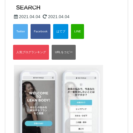
ntorenavi.com/public_html/wp-content/themes/tw2
SEARCH
default/single.php
on line
30
2021.04.04
2021.04.04
Warning
: Attempt to read property "term_id" on null in
/
home/xs782569/kintorenavi.com/public_html/wp-co
ntent/themes/tw2default/single.php
on line
31