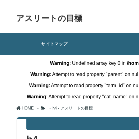
アスリートの目標
サイトマップ
Warning
: Undefined array key 0 in
/hom
Warning
: Attempt to read property "parent" on nul
Warning
: Attempt to read property "term_id" on nul
Warning
: Attempt to read property "cat_name" on n
HOME
»
»
h4 - アスリートの目標
Warning
: Undefined array key 0 in
/home/xs782569/ki