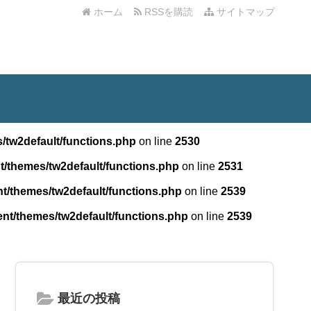
ホーム
RSSを購読
サイトマップ
/tw2default/functions.php
on line
2530
t/themes/tw2default/functions.php
on line
2531
t/themes/tw2default/functions.php
on line
2539
nt/themes/tw2default/functions.php
on line
2539
最近の投稿