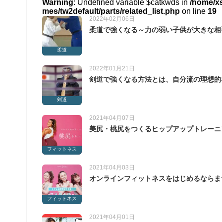
Warning
: Undefined variable $catkwds in
/home/xs
mes/tw2default/parts/related_list.php
on line
19
2022年02月06日
柔道で強くなる～力の弱い子供が大きな相
柔道
2022年01月21日
剣道で強くなる方法とは、自分流の理想的
剣道
2021年04月07日
美尻・桃尻をつくるヒップアップトレーニ
フィットネス
2021年04月03日
オンラインフィットネスをはじめるならま
フィットネス
2021年04月01日