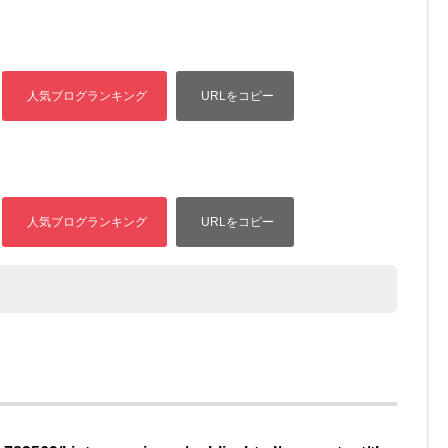
.php
on line
30
/home/xs782569/kintorenavi.com/public_html/wp-content/the
lt/single.php
on line
31