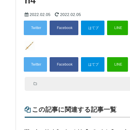
h4
ngle
2022.02.05
2022.02.05
Warning
: Attempt to read property "term_id" on null in
mes/tw2defau
この記事に関連する記事一覧